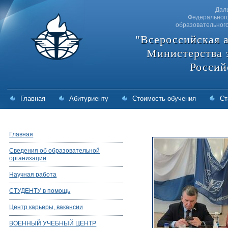
Дал
Федерального
образовательног
"Всероссийская 
Министерства 
Россий
Главная
Абитуриенту
Стоимость обучения
Ст
Главная
Сведения об образовательной
организации
Научная работа
СТУДЕНТУ в помощь
Центр карьеры, вакансии
ВОЕННЫЙ УЧЕБНЫЙ ЦЕНТР