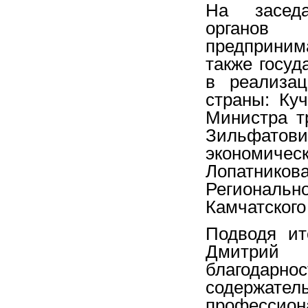
На заседа
органов
предприним
также госуд
в реализац
страны: Ку
Министра т
Зильфат
экономиче
Лопатнико
Регионал
Камчатского
Подводя ит
Дмитрий 
благодар
содержат
профессиона