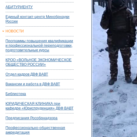
АБИТУРИЕНТУ
Единый контакт-центр Минобрнауки
России
НОВОСТИ
Программы повышения квалификации
и профессиональной переподготовки,
подготовительные курсы
КРОО «ВОЛЬНОЕ ЭКОНОМИЧЕСКОЕ
ОБЩЕСТВО РОССИИ»
Отдел кадров ДВФ ВАВТ
Вакансии и работа в ДВФ ВАВТ
Библиотека
ЮРИДИЧЕСКАЯ КЛИНИКА при
кафедре «Юриспруденция» ДВФ ВАВТ
Предписания Рособрнадзора
Профессионально-общественная
аккредитация