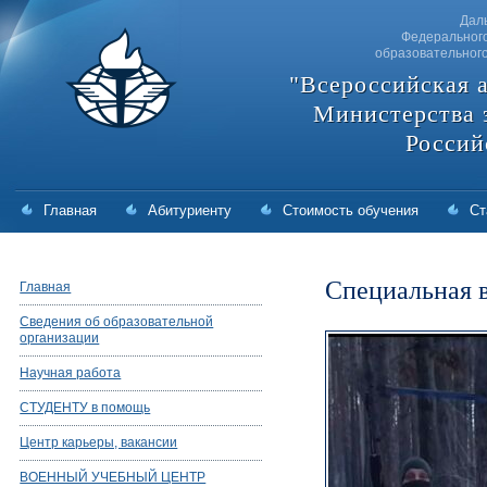
Дал
Федерального
образовательног
"Всероссийская 
Министерства 
Россий
Главная
Абитуриенту
Стоимость обучения
Ст
Специальная 
Главная
Сведения об образовательной
организации
Научная работа
СТУДЕНТУ в помощь
Центр карьеры, вакансии
ВОЕННЫЙ УЧЕБНЫЙ ЦЕНТР