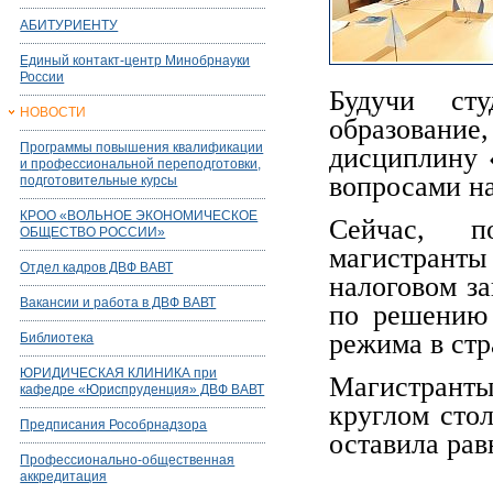
АБИТУРИЕНТУ
Единый контакт-центр Минобрнауки
России
Будучи ст
НОВОСТИ
образовани
Программы повышения квалификации
дисциплину 
и профессиональной переподготовки,
вопросами на
подготовительные курсы
КРОО «ВОЛЬНОЕ ЭКОНОМИЧЕСКОЕ
Сейчас, п
ОБЩЕСТВО РОССИИ»
магистрант
Отдел кадров ДВФ ВАВТ
налоговом за
Вакансии и работа в ДВФ ВАВТ
по решению 
режима в стр
Библиотека
ЮРИДИЧЕСКАЯ КЛИНИКА при
Магистрант
кафедре «Юриспруденция» ДВФ ВАВТ
круглом стол
Предписания Рособрнадзора
оставила ра
Профессионально-общественная
аккредитация