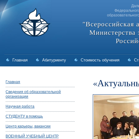
Дал
Федерального
образовательног
"Всероссийская 
Министерства 
Россий
Главная
Абитуриенту
Стоимость обучения
Ст
«Актуальны
Главная
Сведения об образовательной
организации
Научная работа
СТУДЕНТУ в помощь
Центр карьеры, вакансии
ВОЕННЫЙ УЧЕБНЫЙ ЦЕНТР