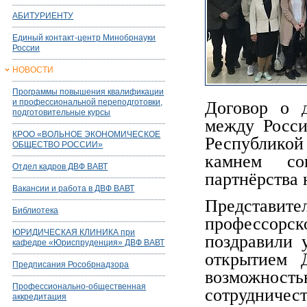
АБИТУРИЕНТУ
Единый контакт-центр Минобрнауки
России
НОВОСТИ
Программы повышения квалификации
и профессиональной переподготовки,
Договор о д
подготовительные курсы
между Росси
КРОО «ВОЛЬНОЕ ЭКОНОМИЧЕСКОЕ
Республикой
ОБЩЕСТВО РОССИИ»
камнем сов
Отдел кадров ДВФ ВАВТ
партнёрства 
Вакансии и работа в ДВФ ВАВТ
Представи
Библиотека
профессорск
ЮРИДИЧЕСКАЯ КЛИНИКА при
поздравили 
кафедре «Юриспруденция» ДВФ ВАВТ
открытием 
Предписания Рособрнадзора
возможность
Профессионально-общественная
сотрудничест
аккредитация