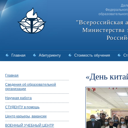
Дал
Федерального
образовательног
"Всероссийская 
Министерства 
Россий
Главная
Абитуриенту
Стоимость обучения
Ст
«День кита
Главная
Сведения об образовательной
организации
Научная работа
СТУДЕНТУ в помощь
Центр карьеры, вакансии
ВОЕННЫЙ УЧЕБНЫЙ ЦЕНТР