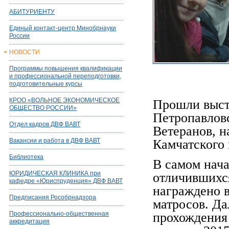
АБИТУРИЕНТУ
Единый контакт-центр Минобрнауки
России
НОВОСТИ
Программы повышения квалификации
и профессиональной переподготовки,
подготовительные курсы
КРОО «ВОЛЬНОЕ ЭКОНОМИЧЕСКОЕ
Прошли высту
ОБЩЕСТВО РОССИИ»
Петропавловс
Отдел кадров ДВФ ВАВТ
Ветеранов, н
Вакансии и работа в ДВФ ВАВТ
Камчатского 
Библиотека
В самом нач
ЮРИДИЧЕСКАЯ КЛИНИКА при
отличившихся
кафедре «Юриспруденция» ДВФ ВАВТ
награждено в
Предписания Рособрнадзора
матросов. Да
Профессионально-общественная
прохождения
аккредитация