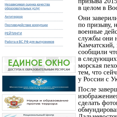
призыва 2015
Независимая оценка качества
в целом в В
образовательных услуг
Они заверили
Антитеррор
по призыву, 
Противодействие коррупции
военные дейс
РЕЙТИНГИ
службы они н
Работа в ВС РФ для выпускников
Камчатский, 
сообщили чт
в следующих 
морская пехо
тем, что сей
у России с 
После завер
изображение
сделать фото
обмундирован
Дальневосто