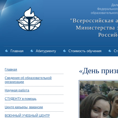
Дал
Федерального
образовательног
"Всероссийская 
Министерства 
Россий
Главная
Абитуриенту
Стоимость обучения
Ст
«День приз
Главная
Сведения об образовательной
организации
Научная работа
СТУДЕНТУ в помощь
Центр карьеры, вакансии
ВОЕННЫЙ УЧЕБНЫЙ ЦЕНТР