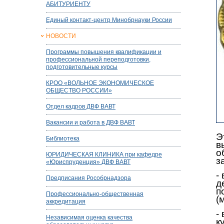
АБИТУРИЕНТУ
Единый контакт-центр Минобрнауки России
НОВОСТИ
Программы повышения квалификации и
профессиональной переподготовки,
подготовительные курсы
КРОО «ВОЛЬНОЕ ЭКОНОМИЧЕСКОЕ
ОБЩЕСТВО РОССИИ»
Отдел кадров ДВФ ВАВТ
Вакансии и работа в ДВФ ВАВТ
Э
Библиотека
в
о
ЮРИДИЧЕСКАЯ КЛИНИКА при кафедре
з
«Юриспруденция» ДВФ ВАВТ
-
Предписания Рособрнадзора
д
п
Профессионально-общественная
(
аккредитация
-
Независимая оценка качества
к