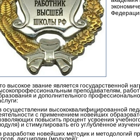
экономиче
Федераци
то высокое звание является государственной наг
ысокопрофессиональным преподавателям, работ
бразования и дополнительного профессионально
аслуги:
 в осуществлении высококвалифицированной педа
еятельности с применением новейших образовате
озволяющих повысить процент усвоения учебного
модуля) и стимулировать его углублённое изуче
 в разработке новейших методик и методологий п
урсов, дисциплин (модулей);