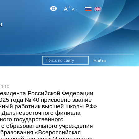
+
A
-
A
и
Найти
10:10
резидента Российской Федерации
2025 года № 40 присвоено звание
нный работник высшей школы РФ»
у Дальневосточного филиала
ого государственного
о образовательного учреждения
образования «Всероссийская
внешней торговли Министерства