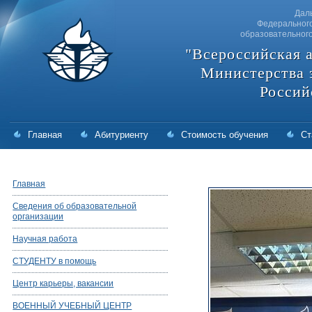
Дал
Федерального
образовательног
"Всероссийская 
Министерства 
Россий
Главная
Абитуриенту
Стоимость обучения
Ст
Главная
Сведения об образовательной
организации
Научная работа
СТУДЕНТУ в помощь
Центр карьеры, вакансии
ВОЕННЫЙ УЧЕБНЫЙ ЦЕНТР