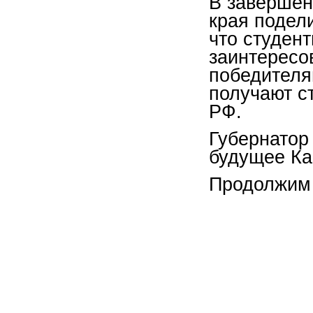
В завершен
края подел
что студен
заинтересо
победителя
получают с
РФ.
Губернатор
будущее Ка
Продолжим 