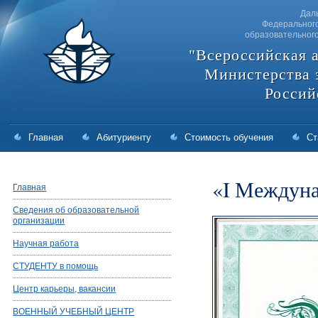
Дал
Федерального
образовательног
"Всероссийская 
Министерства 
Россий
Главная
Абитуриенту
Стоимость обучения
Ст
«I Междуна
Главная
Сведения об образовательной
организации
Научная работа
СТУДЕНТУ в помощь
Центр карьеры, вакансии
ВОЕННЫЙ УЧЕБНЫЙ ЦЕНТР