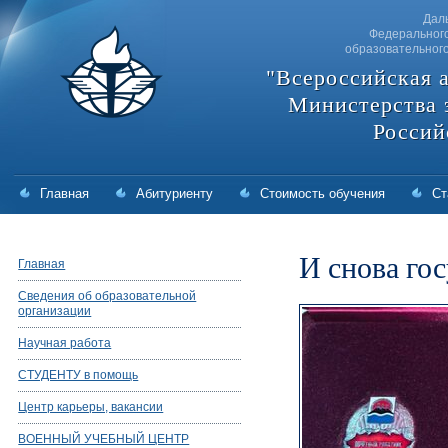
Дал
Федерального
образовательног
"Всероссийская 
Министерства 
Россий
Главная
Абитуриенту
Стоимость обучения
Ст
И снова го
Главная
Сведения об образовательной
организации
Научная работа
СТУДЕНТУ в помощь
Центр карьеры, вакансии
ВОЕННЫЙ УЧЕБНЫЙ ЦЕНТР