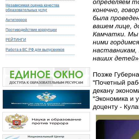
определяем то
Независимая оценка качества
конечно, гово
образовательных услуг
была проведен
Антитеррор
вашем лице, д
Противодействие коррупции
Камчатки. Мы 
РЕЙТИНГИ
ними гордимся
наставникам, 
Работа в ВС РФ для выпускников
наших детей
»
Позже Губерна
"Почетный раб
декану эконом
"Экономика и у
доценту - Кул