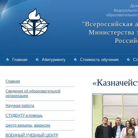
Дал
Федерального
образовательног
"Всероссийская 
Министерства 
Россий
Главная
Абитуриенту
Стоимость обучения
Ст
«Казначейс
Главная
Сведения об образовательной
организации
Научная работа
СТУДЕНТУ в помощь
Центр карьеры, вакансии
ВОЕННЫЙ УЧЕБНЫЙ ЦЕНТР