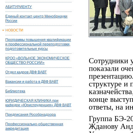
АБИТУРИЕНТУ
Единый контакт-центр Минобрнауки
России
НОВОСТИ
Программы повышения квалификации
и профессиональной переподготовки,
подготовительные курсы
КРОО «ВОЛЬНОЕ ЭКОНОМИЧЕСКОЕ
Сотрудники у
ОБЩЕСТВО РОССИИ»
показали оче
Отдел кадров ДВФ ВАВТ
презентацию.
Вакансии и работа в ДВФ ВАВТ
структуре и 
казначейства
Библиотека
конце выступ
ЮРИДИЧЕСКАЯ КЛИНИКА при
ответы, на 
кафедре «Юриспруденция» ДВФ ВАВТ
Предписания Рособрнадзора
Группа БЭ-2
Профессионально-общественная
Жданову Анд
аккредитация