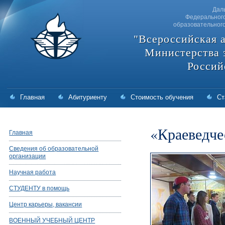
Дал
Федерального
образовательног
"Всероссийская 
Министерства 
Россий
Главная
Абитуриенту
Стоимость обучения
Ст
«Краеведче
Главная
Сведения об образовательной
организации
Научная работа
СТУДЕНТУ в помощь
Центр карьеры, вакансии
ВОЕННЫЙ УЧЕБНЫЙ ЦЕНТР