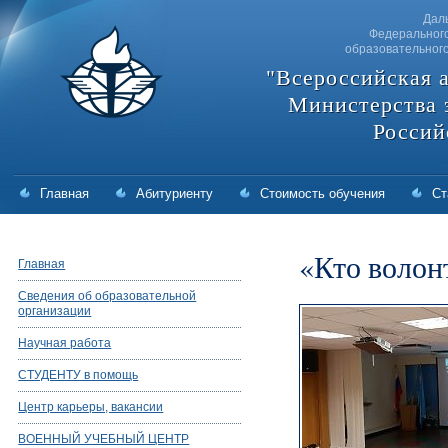
Дал
Федерального
образовательног
"Всероссийская 
Министерства 
Россий
Главная
Абитуриенту
Стоимость обучения
Ст
«Кто волон
Главная
Сведения об образовательной
организации
Научная работа
СТУДЕНТУ в помощь
Центр карьеры, вакансии
ВОЕННЫЙ УЧЕБНЫЙ ЦЕНТР