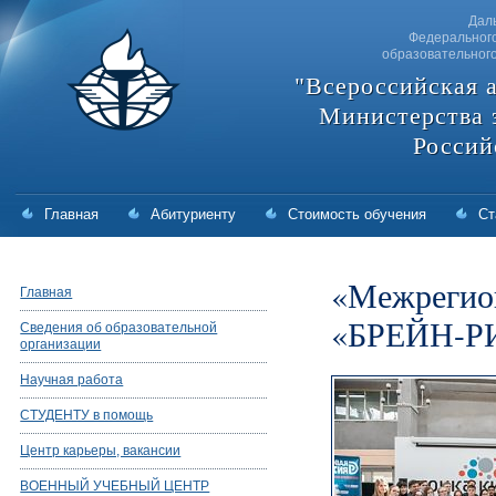
Дал
Федерального
образовательног
"Всероссийская 
Министерства 
Россий
Главная
Абитуриенту
Стоимость обучения
Ст
«Межрегион
Главная
«БРЕЙН-Р
Сведения об образовательной
организации
Научная работа
СТУДЕНТУ в помощь
Центр карьеры, вакансии
ВОЕННЫЙ УЧЕБНЫЙ ЦЕНТР