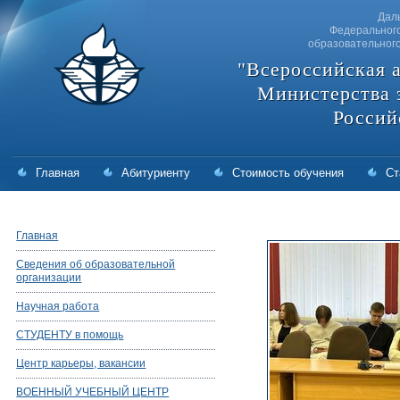
Дал
Федерального
образовательног
"Всероссийская 
Министерства 
Россий
Главная
Абитуриенту
Стоимость обучения
Ст
Главная
Сведения об образовательной
организации
Научная работа
СТУДЕНТУ в помощь
Центр карьеры, вакансии
ВОЕННЫЙ УЧЕБНЫЙ ЦЕНТР