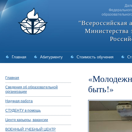
Дал
Федерального
образовательног
"Всероссийская 
Министерства 
Россий
Главная
Абитуриенту
Стоимость обучения
Ст
«Молодежно
Главная
быть!»
Сведения об образовательной
организации
Научная работа
СТУДЕНТУ в помощь
Центр карьеры, вакансии
ВОЕННЫЙ УЧЕБНЫЙ ЦЕНТР