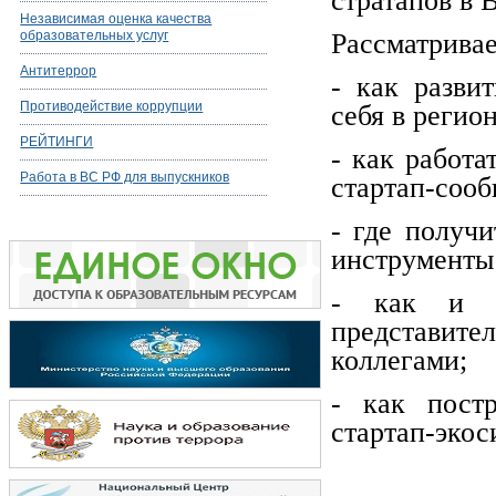
стратапов в 
Независимая оценка качества
образовательных услуг
Рассматрива
Антитеррор
- как разви
Противодействие коррупции
себя в регион
РЕЙТИНГИ
- как работ
Работа в ВС РФ для выпускников
стартап-соо
- где получ
инструменты 
- как и г
представит
коллегами;
- как пост
стартап-экос