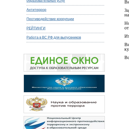
образовательных услуг
Ви
Антитеррор
За
на
Противодействие коррупции
Но
от
РЕЙТИНГИ
Ит
Работа в ВС РФ для выпускников
Ви
ку
Вс