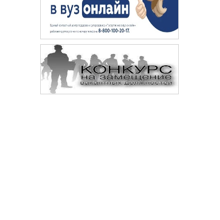
Сопровождение сайта —
© 
Digital-агентство «Space crabs»
Да
те