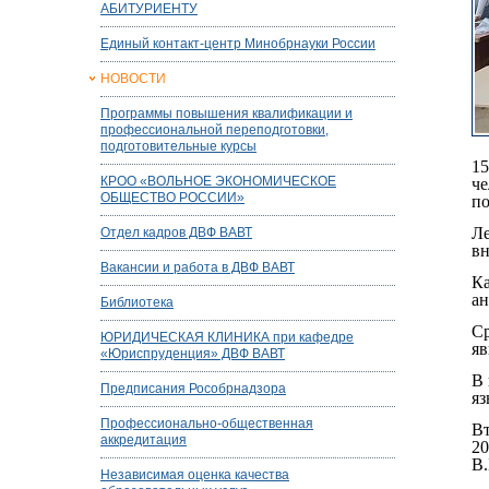
АБИТУРИЕНТУ
Единый контакт-центр Минобрнауки России
НОВОСТИ
Программы повышения квалификации и
профессиональной переподготовки,
подготовительные курсы
15
КРОО «ВОЛЬНОЕ ЭКОНОМИЧЕСКОЕ
че
ОБЩЕСТВО РОССИИ»
по
Ле
Отдел кадров ДВФ ВАВТ
вн
Вакансии и работа в ДВФ ВАВТ
Ка
ан
Библиотека
Ср
ЮРИДИЧЕСКАЯ КЛИНИКА при кафедре
яв
«Юриспруденция» ДВФ ВАВТ
В 
Предписания Рособрнадзора
яз
Профессионально-общественная
Вт
аккредитация
20
В.
Независимая оценка качества