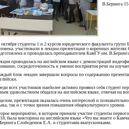
В.Беринга 15 
 октября студенты 1 и 2 курсов юридического факультета груп
ловека, участвовали в лекции-презентации о коренных жителях
дготовлена и проводилась преподавателем КамГУ им. В.Беринга
кция проводилась на английском языке с демонстраций видеофи
имание, сосредоточенность и умение восприятия речи на изуча
ждый блок лекции завершали вопросы по содержанию презентаци
глийски.
еди всех участников наиболее активно проявил себя студент пе
ным удовольствием общался на английском языке, отвечая на во
целом, презентация оказалась очень интересной и познавательно
ыка, так и с точки зрения повышения общекультурного уровня.
орое мероприятие, в котором приняли участие студенты первого
18, была викторина на английском языке «Что вы знаете о Кам
Беринга Слободенюк Е.А. и студентами-выпускниками.