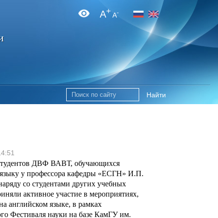
+
A
-
A
и
Найти
14:51
студентов ДВФ ВАВТ, обучающихся
 языку у профессора кафедры «ЕСГН» И.П.
наряду со студентами других учебных
риняли активное участие в мероприятиях,
а английском языке, в рамках
го Фестиваля науки на базе КамГУ им.