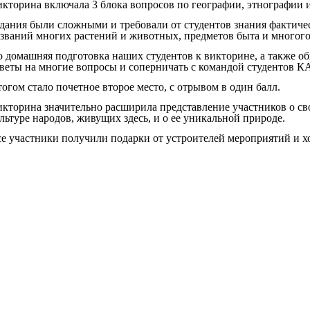
кторина включала 3 блока вопросов по географии, этнографии 
дания были сложными и требовали от студентов знания фактичес
званий многих растений и животных, предметов быта и многого
 домашняя подготовка наших студентов к викторине, а также о
веты на многие вопросы и соперничать с командой студентов К
огом стало почетное второе место, с отрывом в один балл.
кторина значительно расширила представление участников о сво
льтуре народов, живущих здесь, и о ее уникальной природе.
е участники получили подарки от устроителей мероприятий и х