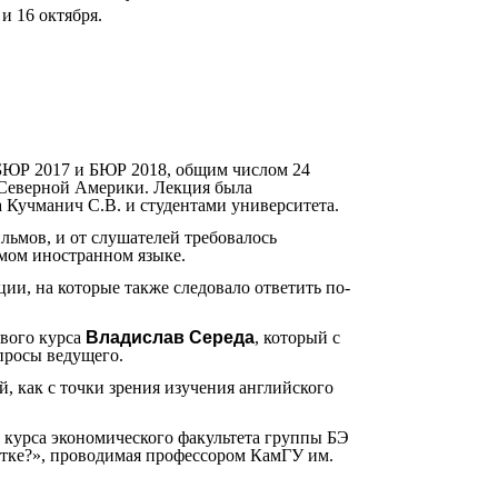
и 16 октября.
п БЮР 2017 и БЮР 2018, общим числом 24
 Северной Америки. Лекция была
 Кучманич С.В. и студентами университета.
льмов, и от слушателей требовалось
емом иностранном языке.
и, на которые также следовало ответить по-
рвого курса
Владислав Середа
, который с
просы ведущего.
й, как с точки зрения изучения английского
 курса экономического факультета группы БЭ
чатке?», проводимая профессором КамГУ им.