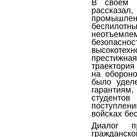
В своём в
рассказа
промышле
беспилотны
неотъемлем
безопаснос
высокотех
престижная
траектори
на обороно
было удел
гарантия
студенто
поступлени
войсках бе
Диалог п
гражданско