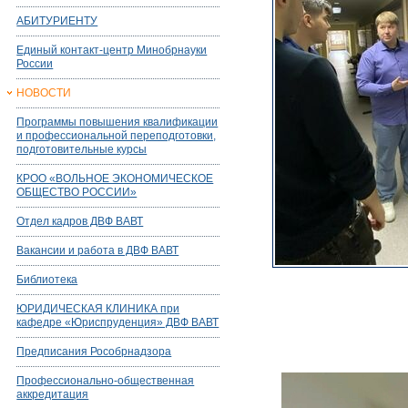
АБИТУРИЕНТУ
Единый контакт-центр Минобрнауки
России
НОВОСТИ
Программы повышения квалификации
и профессиональной переподготовки,
подготовительные курсы
КРОО «ВОЛЬНОЕ ЭКОНОМИЧЕСКОЕ
ОБЩЕСТВО РОССИИ»
Отдел кадров ДВФ ВАВТ
Вакансии и работа в ДВФ ВАВТ
Библиотека
ЮРИДИЧЕСКАЯ КЛИНИКА при
кафедре «Юриспруденция» ДВФ ВАВТ
Предписания Рособрнадзора
Профессионально-общественная
аккредитация