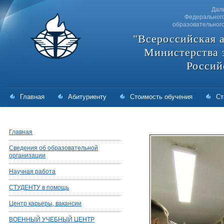
Дал
Федерального
образовательног
"Всероссийская 
Министерства 
Россий
Главная
Абитуриенту
Стоимость обучения
Ст
Главная
Сведения об образовательной
организации
Научная работа
СТУДЕНТУ в помощь
Центр карьеры, вакансии
ВОЕННЫЙ УЧЕБНЫЙ ЦЕНТР