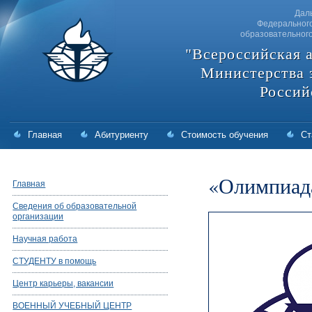
Дал
Федерального
образовательног
"Всероссийская 
Министерства 
Россий
Главная
Абитуриенту
Стоимость обучения
Ст
«Олимпиада
Главная
Сведения об образовательной
организации
Научная работа
СТУДЕНТУ в помощь
Центр карьеры, вакансии
ВОЕННЫЙ УЧЕБНЫЙ ЦЕНТР