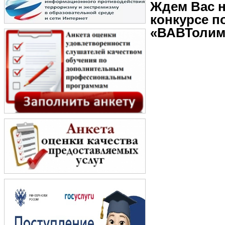
Ждем Вас 
конкурсе п
«ВАВТолим