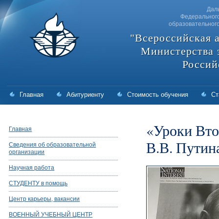
Дал
Федерального
образовательног
"Всероссийская 
Министерства 
Россий
Главная
Абитуриенту
Стоимость обучения
Ст
«Уроки Вто
Главная
В.В. Путин
Сведения об образовательной
организации
Научная работа
СТУДЕНТУ в помощь
Центр карьеры, вакансии
ВОЕННЫЙ УЧЕБНЫЙ ЦЕНТР