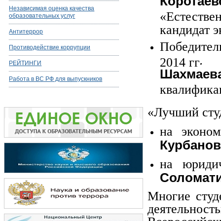
Коротае
Независимая оценка качества
«Естестве
образовательных услуг
кандидат э
Антитеррор
Победител
Противодействие коррупции
.
2014 гг
РЕЙТИНГИ
Шахмаева
Работа в ВС РФ для выпускников
квалифика
«Лучший студ
на эконом
Курбанов
на юриди
Соломати
Многие студ
деятельно