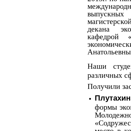
международ
выпускных 
магистерско
декана эко
кафедрой «
экономиче
Анатольевны
Наши студе
различных сф
Получили зас
Плутахи
формы эко
Молодеж
«Содружес
место в к