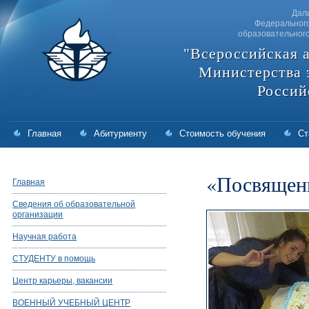
Дал
Федерального
образовательног
"Всероссийская 
Министерства 
Россий
Главная
Абитуриенту
Стоимость обучения
Ст
«Посвящени
Главная
Сведения об образовательной
организации
Научная работа
СТУДЕНТУ в помощь
Центр карьеры, вакансии
ВОЕННЫЙ УЧЕБНЫЙ ЦЕНТР