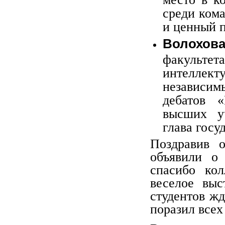
среди ком
и ценный 
Волохова
факульте
интелле
независим
дебатов 
высших у
глава госу
Поздравив о
объявили о 
спасибо ко
веселое выс
студентов жд
поразил всех