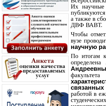
Всероссийск
Их научные
публикуются
а также в с
ДВФ ВАВТ.
Чтобы отмет
вузе проводи
научную ра
По итогам к
определена 
Андреев
факульт
характери
связанных 
работой в е
студенческ