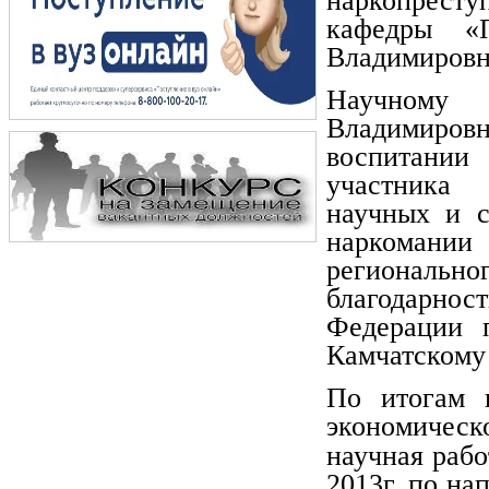
наркопресту
кафедры «
Владимировн
Научному
Владимировн
воспитании
участника
научных и с
наркомании 
региональ
благодарно
Федерации 
Камчатскому
По итогам 
экономичес
научная раб
2013г. по на