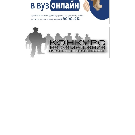
Сопровождение сайта —
© 
Digital-агентство «Space crabs»
Да
те