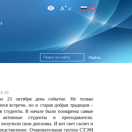
+
A
-
A
и
Найти
15:45
ьно 23 октября день событие. Не только
ся встречи, но и старая добрая традиция –
в студенты. В начале были поощрены самые
активные студенты и преподаватели.
получили свои дипломы. И вот свет гаснет и
представление. Очаровательная группа СТЭМ