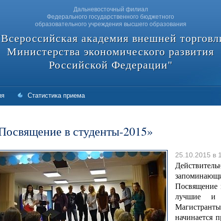
Дальневосточный филиал
Федерального государственного бюджетного
образовательного учреждения высшего образования
"Всероссийская академия внешней торговл
Министерства экономического развития
Российской Федерации"
ия
Статистика приема
Посвящение в студенты-2015»
25.10.2015 в 
Действител
запоминающие
Посвящение 
лучшие и 
Магистранты 
начинается 