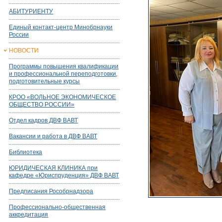
АБИТУРИЕНТУ
Единый контакт-центр Минобрнауки
России
НОВОСТИ
Программы повышения квалификации
и профессиональной переподготовки,
подготовительные курсы
КРОО «ВОЛЬНОЕ ЭКОНОМИЧЕСКОЕ
ОБЩЕСТВО РОССИИ»
Отдел кадров ДВФ ВАВТ
Вакансии и работа в ДВФ ВАВТ
Библиотека
ЮРИДИЧЕСКАЯ КЛИНИКА при
кафедре «Юриспруденция» ДВФ ВАВТ
Предписания Рособрнадзора
Профессионально-общественная
аккредитация