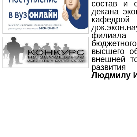
состав и 
декана эко
кафедро
док.экон
филиала 
бюджетно
высшего о
внешней то
развития
Людмилу 