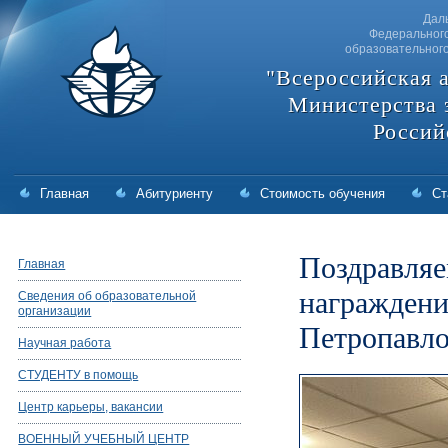
Дал
Федерального
образовательног
"Всероссийская 
Министерства 
Россий
Главная
Абитуриенту
Стоимость обучения
Ст
Поздравляе
Главная
награждени
Сведения об образовательной
организации
Петропавло
Научная работа
СТУДЕНТУ в помощь
Центр карьеры, вакансии
ВОЕННЫЙ УЧЕБНЫЙ ЦЕНТР