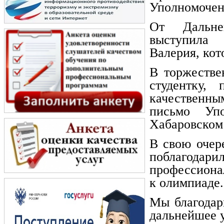
Уполномочен
От Дальне
выступила 
Валерия, кот
В торжестве
студентку,
качественны
письмо Уп
Хабаровском 
В свою очер
поблагода
профессиона
к олимпиаде.
Мы благодар
дальнейшее у