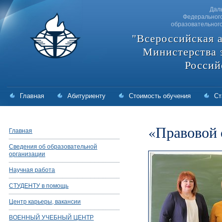
Дал
Федерального
образовательног
"Всероссийская 
Министерства 
Россий
Главная
Абитуриенту
Стоимость обучения
Ст
«Правовой 
Главная
Сведения об образовательной
организации
Научная работа
СТУДЕНТУ в помощь
Центр карьеры, вакансии
ВОЕННЫЙ УЧЕБНЫЙ ЦЕНТР