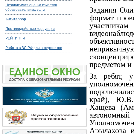
Независимая оценка качества
Задания Оли
образовательных услуг
формат пров
Антитеррор
участник
Противодействие коррупции
видеонаблю
РЕЙТИНГИ
объективно
непривыч
Работа в ВС РФ для выпускников
сконцентри
предметом и 
За ребят, 
уполномо
подключилис
край), Ю.В.
Хащева (Аму
автономны
Уполномоче
Арылахова и