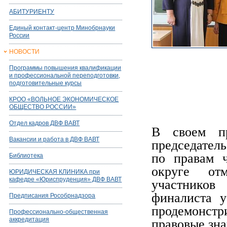
АБИТУРИЕНТУ
Единый контакт-центр Минобрнауки
России
НОВОСТИ
Программы повышения квалификации
и профессиональной переподготовки,
подготовительные курсы
КРОО «ВОЛЬНОЕ ЭКОНОМИЧЕСКОЕ
ОБЩЕСТВО РОССИИ»
Отдел кадров ДВФ ВАВТ
В своем пр
Вакансии и работа в ДВФ ВАВТ
председател
по правам ч
Библиотека
округе от
ЮРИДИЧЕСКАЯ КЛИНИКА при
кафедре «Юриспруденция» ДВФ ВАВТ
участников
финалиста у
Предписания Рособрнадзора
продемонст
Профессионально-общественная
аккредитация
правовые зна