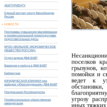
АБИТУРИЕНТУ
Единый контакт-центр Минобрнауки
России
НОВОСТИ
Программы повышения квалификации
и профессиональной переподготовки,
подготовительные курсы
КРОО «ВОЛЬНОЕ ЭКОНОМИЧЕСКОЕ
ОБЩЕСТВО РОССИИ»
Несанкциони
Отдел кадров ДВФ ВАВТ
поселков кр
Вакансии и работа в ДВФ ВАВТ
грызунов, к
помойки и с
Библиотека
ведет к ух
ЮРИДИЧЕСКАЯ КЛИНИКА при
кафедре «Юриспруденция» ДВФ ВАВТ
обстановки
благоприятн
Предписания Рособрнадзора
угрозу расп
Профессионально-общественная
аккредитация
иных тяжких