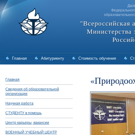
Дал
Федерального
образовательног
"Всероссийская 
Министерства 
Россий
Главная
Абитуриенту
Стоимость обучения
Ст
«Природоох
Главная
Сведения об образовательной
организации
Научная работа
СТУДЕНТУ в помощь
Центр карьеры, вакансии
ВОЕННЫЙ УЧЕБНЫЙ ЦЕНТР