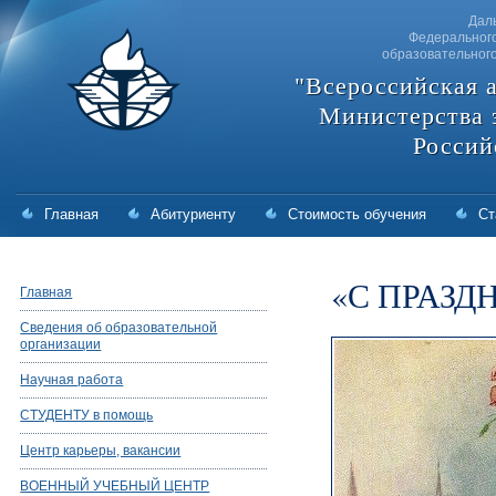
Дал
Федерального
образовательног
"Всероссийская 
Министерства 
Россий
Главная
Абитуриенту
Стоимость обучения
Ст
«С ПРАЗД
Главная
Сведения об образовательной
организации
Научная работа
СТУДЕНТУ в помощь
Центр карьеры, вакансии
ВОЕННЫЙ УЧЕБНЫЙ ЦЕНТР