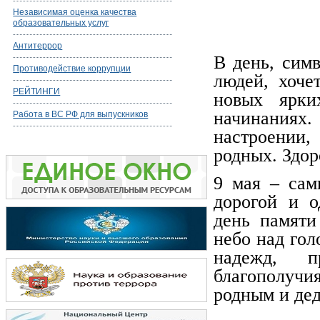
Независимая оценка качества
образовательных услуг
Антитеррор
В день, сим
Противодействие коррупции
людей, хоче
РЕЙТИНГИ
новых ярки
начинаниях.
Работа в ВС РФ для выпускников
настроении,
родных. Здор
9 мая – сам
дорогой и о
день памяти
небо над го
надежд, п
благополуч
родным и дед