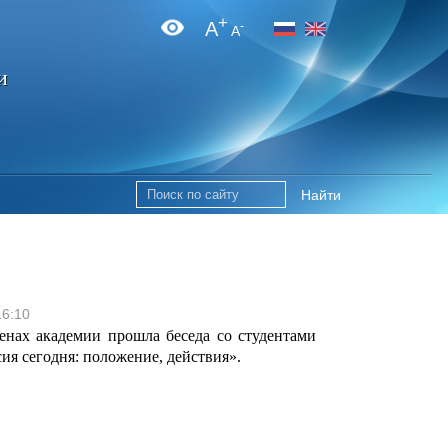
+
A
-
A
и
Найти
16:10
енах академии прошла беседа со студентами
сия сегодня: положение, действия».