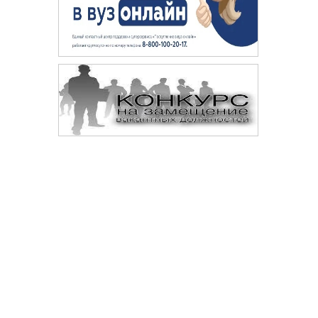
Сопровождение сайта —
© 
Digital-агентство «Space crabs»
Да
те