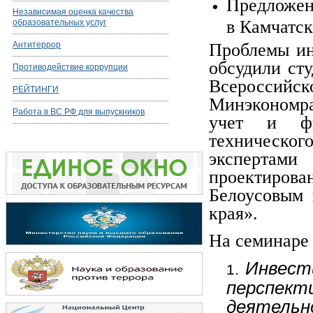
Предложен
Независимая оценка качества
в Камчатск
образовательных услуг
Антитеррор
Проблемы ин
обсудили ст
Противодействие коррупции
Всеросси
РЕЙТИНГИ
Минэкономра
Работа в ВС РФ для выпускников
учет и фин
техническог
экспертами
проектиро
Белоусовым 
края».
На семинаре
Инвест
перспе
деятел