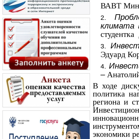
ВАВТ Минэ
Пробл
климата 
студентка
Инвест
Эдуард Ко
Инвест
–
Анатолий
В ходе диск
политика на
региона и с
Инвестици
инновацио
инструмент
экономики ре