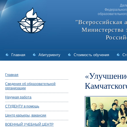
Дал
Федерального
образовательног
"Всероссийская 
Министерства 
Россий
Главная
Абитуриенту
Стоимость обучения
Ст
«Улучшение
Главная
Камчатског
Сведения об образовательной
организации
Научная работа
СТУДЕНТУ в помощь
Центр карьеры, вакансии
ВОЕННЫЙ УЧЕБНЫЙ ЦЕНТР