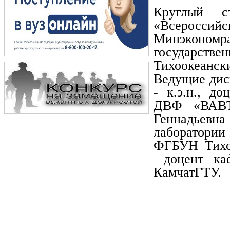
Круглый с
«Всеросси
Минэконо
государст
Тихоокеан
Ведущие дис
- к.э.н., д
ДВФ «ВАВТ
Геннадьевн
лаборатории
ФГБУН Тихо
доцент каф
КамчатГТУ.