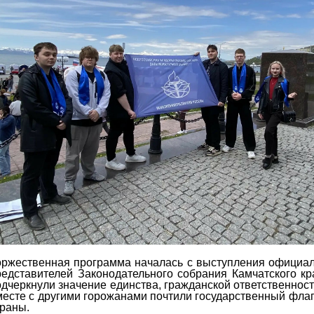
оржественная программа началась с выступления официаль
редставителей Законодательного собрания Камчатского кр
одчеркнули значение единства, гражданской ответственност
месте с другими горожанами почтили государственный фла
траны.