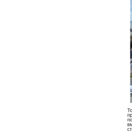
Т
п
п
в
с