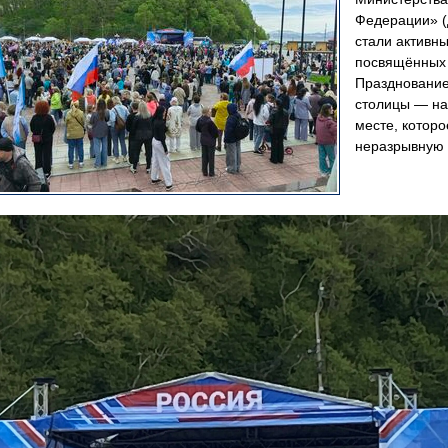
Федерации» (
стали активн
посвящённых 
Празднование
столицы — на
месте, которо
неразрывную 