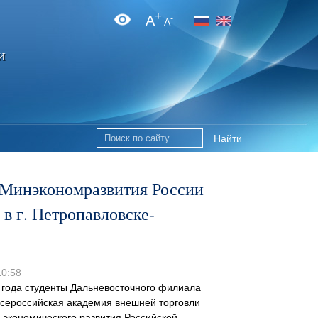
+
A
-
A
и
Найти
 Минэкономразвития России
в г. Петропавловске-
10:58
 года студенты Дальневосточного филиала
ероссийская академия внешней торговли
 экономического развития Российской