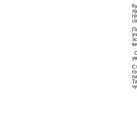
К
л
г
с
П
у
э
в
С
ув
С
г
п
Т
чу