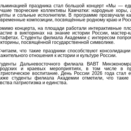
ульминацией праздника стал большой концерт «Мы — еди
учшие творческие коллективы Камчатки: народные хоры,
руппы и сольные исполнители. В программе прозвучали ка
овременные композиции, посвящённые родному краю и Рос
омимо концерта, на площади работали интерактивные пло
частие в викторинах на знание истории России, мастер-
стафетах. Студенты филиала Академии с интересом попро
икторины, посвящённой государственной символике.
читаем, что такие праздники способствуют консолидаци
ажительного отношения к истории и культуре России.
туденты Дальневосточного филиала ВАВТ Минэкономра
ородских и краевых мероприятиях, в том числе в пр
атриотическое воспитание. День России 2026 года стал 
акже студенты филиала Академии отметили, что такие
вства патриотизма и единства.