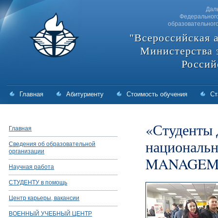
Дал
Федерального
образовательног
"Всероссийская 
Министерства 
Россий
Главная
Абитуриенту
Стоимость обучения
Ст
«Студенты 
Главная
националь
Сведения об образовательной
организации
MANAGEM
Научная работа
СТУДЕНТУ в помощь
Центр карьеры, вакансии
ВОЕННЫЙ УЧЕБНЫЙ ЦЕНТР