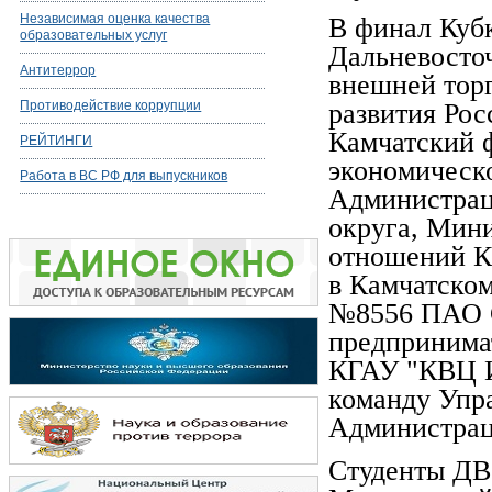
Независимая оценка качества
В финал Куб
образовательных услуг
Дальневосто
Антитеррор
внешней тор
Противодействие коррупции
развития Рос
Камчатский 
РЕЙТИНГИ
экономическо
Работа в ВС РФ для выпускников
Администрац
округа, Мин
отношений К
в Камчатском
№8556 ПАО С
предпринима
КГАУ "КВЦ И
команду Упр
Администрац
Студенты ДВ