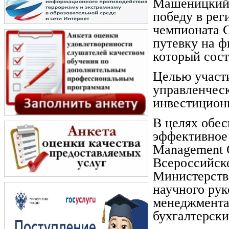
Машеницкий 
победу в рег
чемпионата G
путевку на ф
который состо
Целью участи
управленчес
инвестицион
В целях обес
эффективное 
Management 
Всероссийск
Министерства
научного рук
менеджмента
бухгалтерск