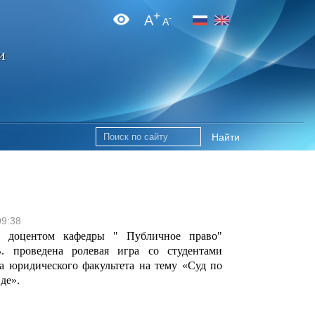
+
A
-
A
и
Найти
09:38
г. доцентом кафедры " Публичное право"
. проведена ролевая игра со студентами
а юридического факультета на тему «Суд по
де».