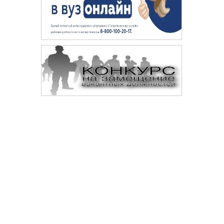
Сопровождение сайта —
© 
Digital-агентство «Space crabs»
Да
те