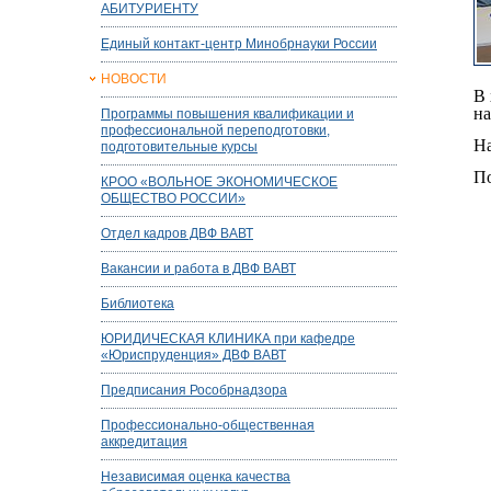
АБИТУРИЕНТУ
Единый контакт-центр Минобрнауки России
НОВОСТИ
В 
на
Программы повышения квалификации и
профессиональной переподготовки,
На
подготовительные курсы
По
КРОО «ВОЛЬНОЕ ЭКОНОМИЧЕСКОЕ
ОБЩЕСТВО РОССИИ»
Отдел кадров ДВФ ВАВТ
Вакансии и работа в ДВФ ВАВТ
Библиотека
ЮРИДИЧЕСКАЯ КЛИНИКА при кафедре
«Юриспруденция» ДВФ ВАВТ
Предписания Рособрнадзора
Профессионально-общественная
аккредитация
Независимая оценка качества