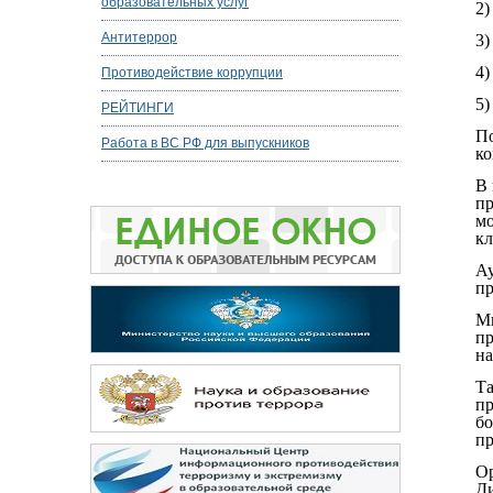
образовательных услуг
2)
Антитеррор
3)
4)
Противодействие коррупции
5)
РЕЙТИНГИ
По
Работа в ВС РФ для выпускников
ко
В 
пр
мо
кл
Ау
пр
Мы
пр
на
Та
пр
бо
пр
Ор
Д