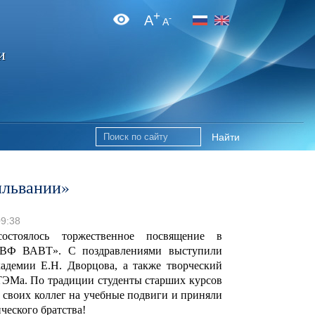
+
A
-
A
и
Найти
ильвании»
09:38
остоялось торжественное посвящение в
ДВФ ВАВТ». С поздравлениями выступили
адемии Е.Н. Дворцова, а также творческий
ТЭМа. По традиции студенты старших курсов
своих коллег на учебные подвиги и приняли
нческого братства!