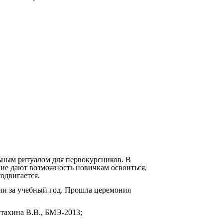
ьным ритуалом для первокурсников. В
гие дают возможность новичкам освоиться,
одвигается.
ии за учебный год. Прошла церемония
тахина В.В., БМЭ-2013;