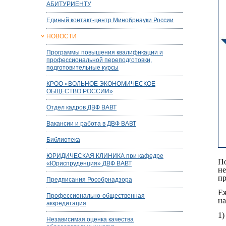
АБИТУРИЕНТУ
Единый контакт-центр Минобрнауки России
НОВОСТИ
Программы повышения квалификации и
профессиональной переподготовки,
подготовительные курсы
КРОО «ВОЛЬНОЕ ЭКОНОМИЧЕСКОЕ
ОБЩЕСТВО РОССИИ»
Отдел кадров ДВФ ВАВТ
Вакансии и работа в ДВФ ВАВТ
Библиотека
ЮРИДИЧЕСКАЯ КЛИНИКА при кафедре
По
«Юриспруденция» ДВФ ВАВТ
не
пр
Предписания Рособрнадзора
Еж
Профессионально-общественная
на
аккредитация
1)
Независимая оценка качества