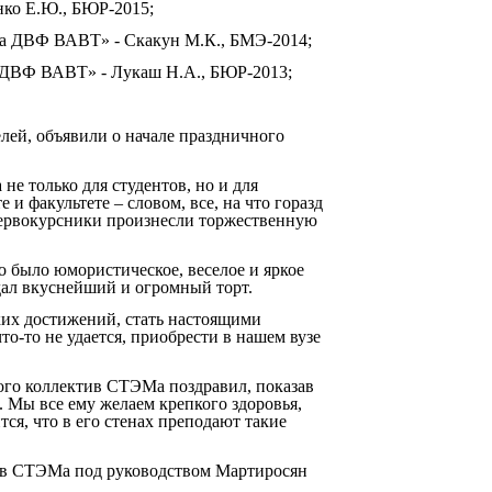
нко Е.Ю., БЮР-2015;
ета ДВФ ВАВТ» - Скакун М.К., БМЭ-2014;
а ДВФ ВАВТ» - Лукаш Н.А., БЮР-2013;
лей, объявили о начале праздничного
не только для студентов, но и для
и факультете – словом, все, на что горазд
первокурсники произнесли торжественную
 было юмористическое, веселое и яркое
дал вкуснейший и огромный торт.
их достижений, стать настоящими
то-то не удается, приобрести в нашем вузе
ого коллектив СТЭМа поздравил, показав
Мы все ему желаем крепкого здоровья,
я, что в его стенах преподают такие
ив СТЭМа под руководством Мартиросян