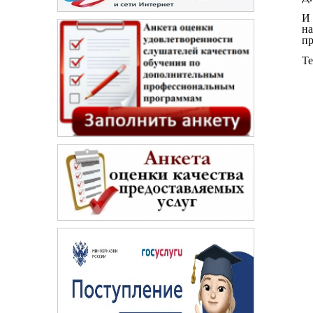
И 
на
пр
Те