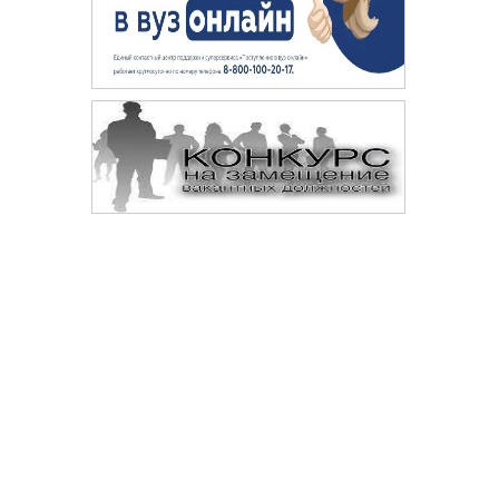
Сопровождение сайта —
© 
Digital-агентство «Space crabs»
Да
те