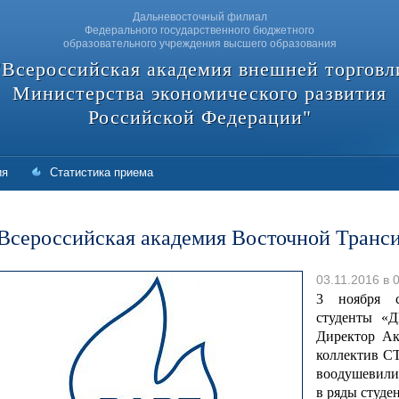
Дальневосточный филиал
Федерального государственного бюджетного
образовательного учреждения высшего образования
"Всероссийская академия внешней торговл
Министерства экономического развития
Российской Федерации"
ия
Статистика приема
Всероссийская академия Восточной Транс
03.11.2016 в 
3 ноября с
студенты «
Директор Ак
коллектив С
воодушевили 
в ряды студе