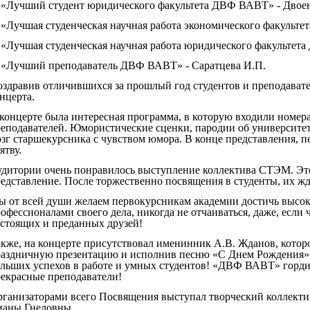
 «Лучший студент юридического факультета ДВФ ВАВТ» - Двое
 «Лучшая студенческая научная работа экономического факульт
 «Лучшая студенческая научная работа юридического факультет
 «Лучший преподаватель ДВФ ВАВТ» - Саратцева И.П.
здравив отличившихся за прошлый год студентов и преподавате
нцерта.
концерте была интересная программа, в которую входили номера 
еподавателей. Юмористические сценки, пародии об университете 
зг старшекурсника с чувством юмора. В конце представления, 
ятву.
дитории очень понравилось выступление коллектива СТЭМ. Это
едставление. После торжественно посвящения в студенты, их ж
 от всей души желаем первокурсникам академии достичь высок
офессионалами своего дела, никогда не отчаиваться, даже, если ч
стоящих и преданных друзей!
кже, на концерте присутствовал именинник А.В. Жданов, котор
аздничную презентацию и исполнив песню «С Днем Рождения». 
льших успехов в работе и умных студентов! «ДВФ ВАВТ» гордитс
екрасные преподаватели!
ганизаторами всего Посвящения выступал творческий коллект
ианы Гнеловны.