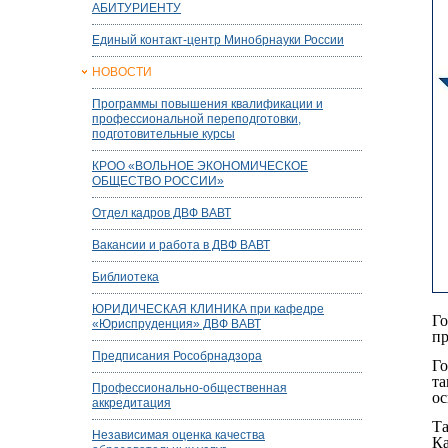
АБИТУРИЕНТУ
Единый контакт-центр Минобрнауки России
НОВОСТИ
Программы повышения квалификации и
профессиональной переподготовки,
подготовительные курсы
КРОО «ВОЛЬНОЕ ЭКОНОМИЧЕСКОЕ
ОБЩЕСТВО РОССИИ»
Отдел кадров ДВФ ВАВТ
Вакансии и работа в ДВФ ВАВТ
Библиотека
ЮРИДИЧЕСКАЯ КЛИНИКА при кафедре
Го
«Юриспруденция» ДВФ ВАВТ
пр
Предписания Рособрнадзора
Го
та
Профессионально-общественная
ос
аккредитация
Та
Независимая оценка качества
Ка