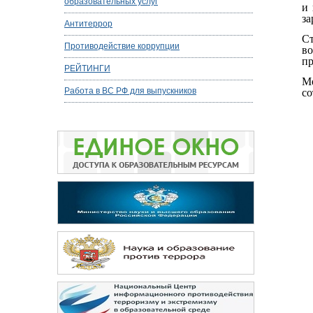
образовательных услуг
и 
за
Антитеррор
С
Противодействие коррупции
во
пр
РЕЙТИНГИ
Ме
Работа в ВС РФ для выпускников
со