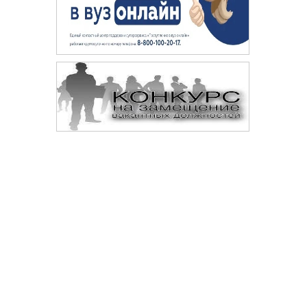
Сопровождение сайта —
© 
Digital-агентство «Space crabs»
Да
те