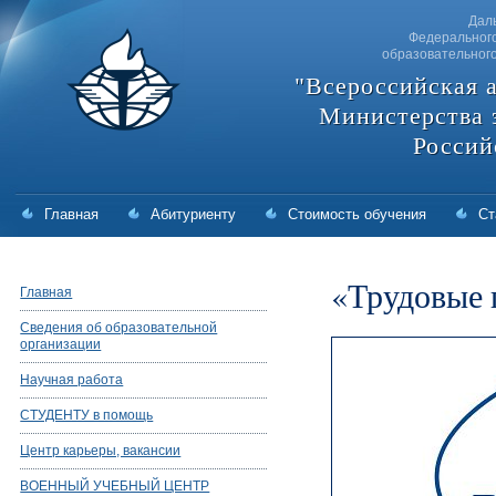
Дал
Федерального
образовательног
"Всероссийская 
Министерства 
Россий
Главная
Абитуриенту
Стоимость обучения
Ст
«Трудовые 
Главная
Сведения об образовательной
организации
Научная работа
СТУДЕНТУ в помощь
Центр карьеры, вакансии
ВОЕННЫЙ УЧЕБНЫЙ ЦЕНТР