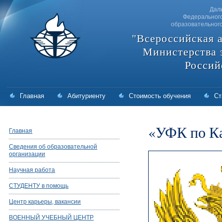
Дал
Федерального
образовательног
"Всероссийская 
Министерства 
Россий
Главная
Абитуриенту
Стоимость обучения
Ст
«УФК по К
Главная
Сведения об образовательной
организации
Научная работа
СТУДЕНТУ в помощь
Центр карьеры, вакансии
ВОЕННЫЙ УЧЕБНЫЙ ЦЕНТР