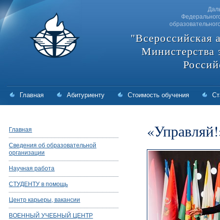
Дал
Федерального
образовательног
"Всероссийская 
Министерства 
Россий
Главная
Абитуриенту
Стоимость обучения
Ст
«Управляй!
Главная
Сведения об образовательной
организации
Научная работа
СТУДЕНТУ в помощь
Центр карьеры, вакансии
ВОЕННЫЙ УЧЕБНЫЙ ЦЕНТР