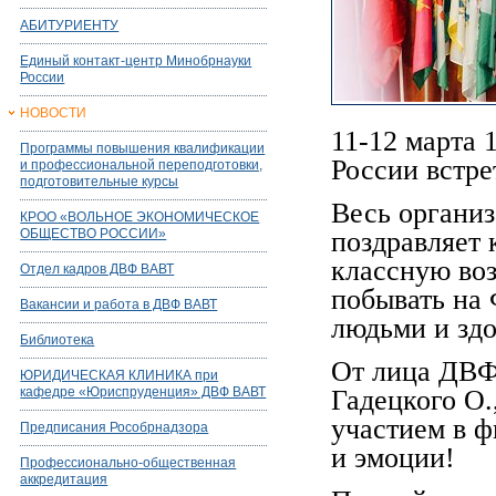
АБИТУРИЕНТУ
Единый контакт-центр Минобрнауки
России
НОВОСТИ
11-12 марта 
Программы повышения квалификации
России встре
и профессиональной переподготовки,
подготовительные курсы
Весь органи
КРОО «ВОЛЬНОЕ ЭКОНОМИЧЕСКОЕ
ОБЩЕСТВО РОССИИ»
поздравляет 
классную воз
Отдел кадров ДВФ ВАВТ
побывать на
Вакансии и работа в ДВФ ВАВТ
людьми и здо
Библиотека
От лица ДВФ
ЮРИДИЧЕСКАЯ КЛИНИКА при
кафедре «Юриспруденция» ДВФ ВАВТ
Гадецкого О.
участием в ф
Предписания Рособрнадзора
и эмоции!
Профессионально-общественная
аккредитация