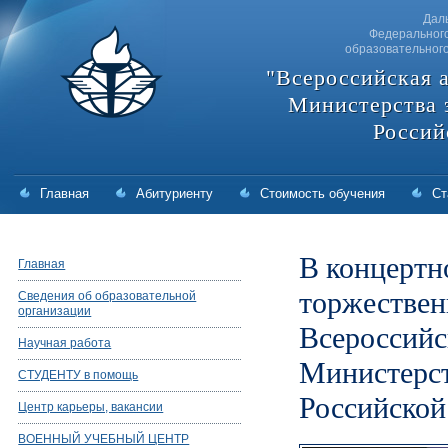
Дал
Федерального
образовательног
"Всероссийская 
Министерства 
Россий
Главная
Абитуриенту
Стоимость обучения
Ст
В концертн
Главная
торжествен
Сведения об образовательной
организации
Всероссийс
Научная работа
Министерст
СТУДЕНТУ в помощь
Российской
Центр карьеры, вакансии
ВОЕННЫЙ УЧЕБНЫЙ ЦЕНТР