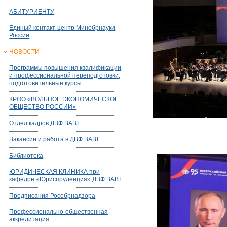
АБИТУРИЕНТУ
Единый контакт-центр Минобрнауки
России
НОВОСТИ
Программы повышения квалификации
и профессиональной переподготовки,
подготовительные курсы
КРОО «ВОЛЬНОЕ ЭКОНОМИЧЕСКОЕ
ОБЩЕСТВО РОССИИ»
Отдел кадров ДВФ ВАВТ
Вакансии и работа в ДВФ ВАВТ
Библиотека
ЮРИДИЧЕСКАЯ КЛИНИКА при
кафедре «Юриспруденция» ДВФ ВАВТ
Предписания Рособрнадзора
Профессионально-общественная
аккредитация