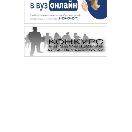
Сопровождение сайта —
© 
Digital-агентство «Space crabs»
Да
те