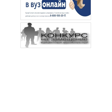
Сопровождение сайта —
© 
Digital-агентство «Space crabs»
Да
те