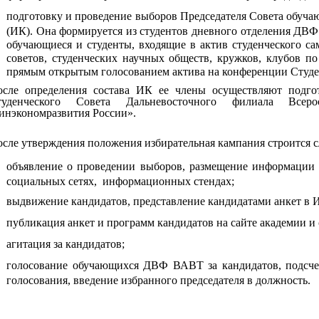
подготовку и проведение выборов Председателя Совета обуча
(ИК). Она формируется из студентов дневного отделения ДВ
обучающиеся и студенты, входящие в актив студенческого са
советов, студенческих научных обществ, кружков, клубов п
прямым открытым голосованием актива на конференции Студен
осле определения состава ИК ее члены осуществляют подго
туденческого Совета Дальневосточного филиала Всер
нэкономразвития России».
сле утверждения положения избирательная кампания строится 
объявление о проведении выборов, размещение информации 
социальных сетях, информационных стендах;
выдвижение кандидатов, представление кандидатами анкет в 
публикация анкет и программ кандидатов на сайте академии и 
агитация за кандидатов;
голосование обучающихся ДВФ ВАВТ за кандидатов, подсчет
голосования, введение избранного председателя в должность.