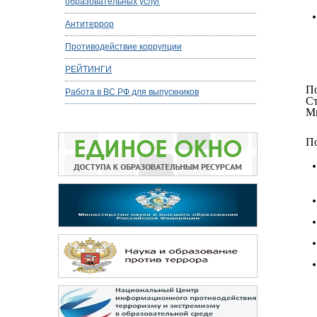
образовательных услуг
Антитеррор
Противодействие коррупции
РЕЙТИНГИ
П
Работа в ВС РФ для выпускников
С
Ми
По