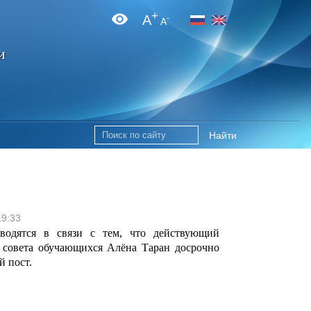
+
A
-
A
и
Найти
19:33
водятся в связи с тем, что действующий
ь совета обучающихся Алёна Таран досрочно
й пост.