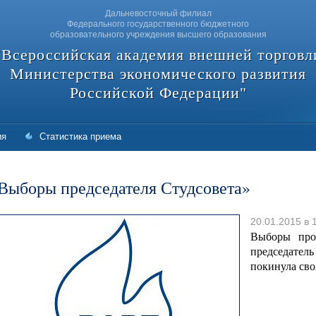
Дальневосточный филиал
Федерального государственного бюджетного
образовательного учреждения высшего образования
"Всероссийская академия внешней торговл
Министерства экономического развития
Российской Федерации"
ия
Статистика приема
Выборы председателя Студсовета»
20.01.2015 в 
Выборы про
председател
покинула сво