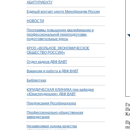
АБИТУРИЕНТУ
Единый контакт-центр Минобрнауки России
НОВОСТИ
Программы повышения квалификации и
профессиональной переподготовки,
подготовительные курсы
КРОО «ВОЛЬНОЕ ЭКОНОМИЧЕСКОЕ
ОБЩЕСТВО РОССИИ»
Отдел кадров ДВФ ВАВТ
Вакансии и работа в ДВФ ВАВТ
Библиотека
ЮРИДИЧЕСКАЯ КЛИНИКА при кафедре
«Юриспруденция» ДВФ ВАВТ
Предписания Рособрнадзора
Г
Пе
Профессионально-общественная
К
аккредитация
П
Независимая оценка качества
п