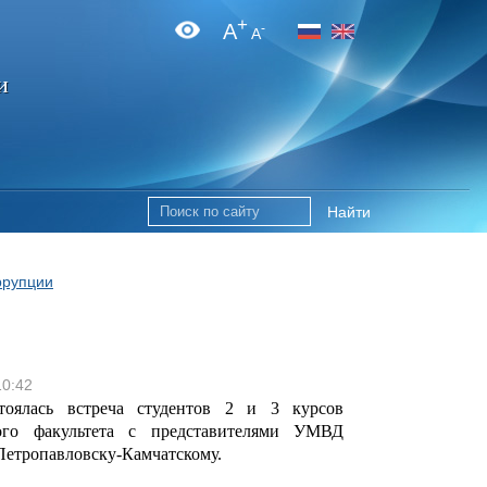
+
A
-
A
и
Найти
ррупции
10:42
тоялась встреча студентов 2 и 3 курсов
кого факультета с представителями УМВД
 Петропавловску-Камчатскому.