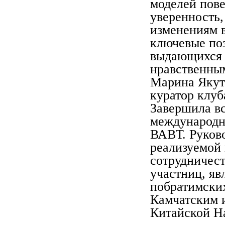
моделей пов
уверенность,
изменениям в
ключевые поз
выдающихся р
нравственным
Марина Якуто
куратор клуб
Завершила вс
международн
ВАВТ. Руково
реализуемой
сотрудничес
участниц, яв
побратимски
Камчатским 
Китайской Н