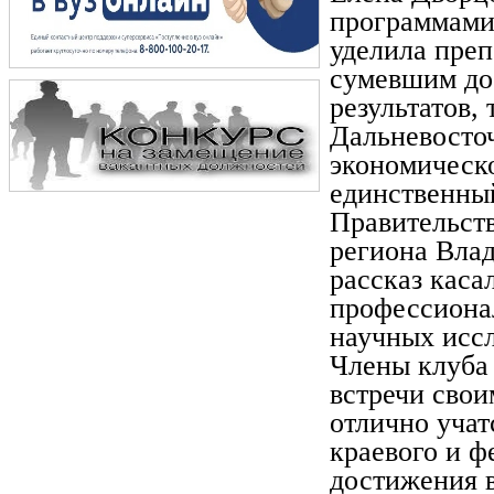
программами.
уделила преп
сумевшим до
результатов,
Дальневосто
экономическо
единственны
Правительст
региона Вла
рассказ каса
профессионал
научных иссл
Члены клуба
встречи свои
отлично учат
краевого и ф
достижения 