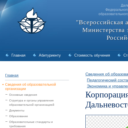
Дал
Федерального
образовательног
"Всероссийская 
Министерства 
Россий
Главная
Абитуриенту
Стоимость обучения
Ст
Сведения об образова
Главная
Педагогический соста
Сведения об образовательной
Экономика и управле
организации
Корпорация
Основные сведения
Дальневос
Структура и органы управления
образовательной организацией
Документы
Образование
Образовательные стандарты и
требования