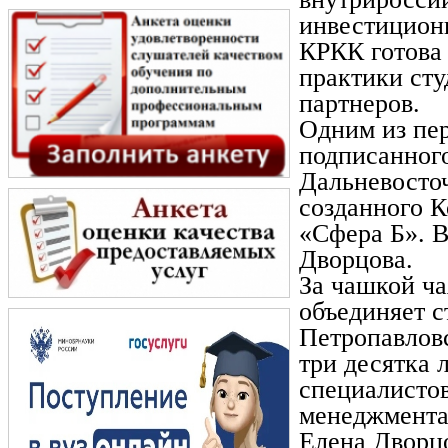
инвестицион
КРКК готова
практики ст
партнеров.
Одним из пе
подписанног
Дальневосточ
созданного 
«Сфера Б». 
Дворцова.
За чашкой ча
объединяет 
Петропавловс
три десятка 
специалистов
менеджмента
Елена Дворц