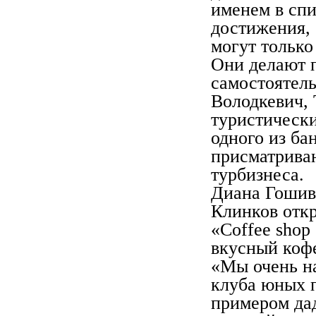
именем в спи
достижения, 
могут только
Они делают п
самостоятел
Володкевич, 
туристически
одного из ба
присматрива
турбизнеса.
Диана Гошивс
Клинков отк
«Coffee shop
вкусный кофе
«Мы очень на
клуба юных 
примером да