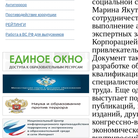
социальной с
Антитеррор
Марина Якут
Противодействие коррупции
сотрудничес
выполнение а
РЕЙТИНГИ
экспертных 
Работа в ВС РФ для выпускников
Корпорацией
привлекатель
Документ так
разработке 
квалификаци
специалисто
труда. Еще о
выступает п
публикаций,
изданий, дру
конгрессно-
экономическо
внутриросси