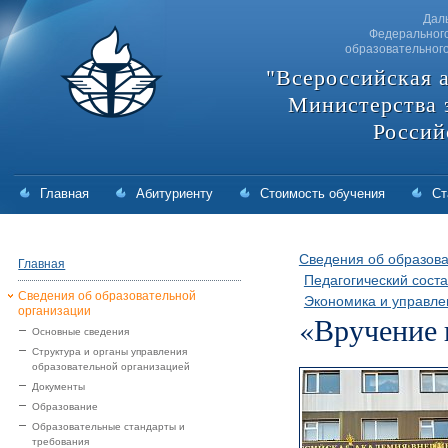
Дал
Федерального
образовательног
"Всероссийская 
Министерства 
Россий
Главная
Абитуриенту
Стоимость обучения
Ст
Сведения об образова
Главная
Педагогический соста
Сведения об образовательной
Экономика и управле
организации
«Вручение 
Основные сведения
Структура и органы управления
образовательной организацией
Документы
Образование
Образовательные стандарты и
требования