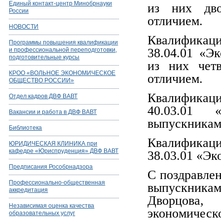
Единый контакт-центр Минобрнауки
из них дво
России
отличием.
НОВОСТИ
Квалификаци
Программы повышения квалификации
38.04.01 «Э
и профессиональной переподготовки,
подготовительные курсы
из них чет
КРОО «ВОЛЬНОЕ ЭКОНОМИЧЕСКОЕ
отличием.
ОБЩЕСТВО РОССИИ»
Квалификаци
Отдел кадров ДВФ ВАВТ
40.03.01 
Вакансии и работа в ДВФ ВАВТ
выпускникам
Библиотека
Квалификаци
ЮРИДИЧЕСКАЯ КЛИНИКА при
кафедре «Юриспруденция» ДВФ ВАВТ
38.03.01 «Эк
Предписания Рособрнадзора
С поздравле
Профессионально-общественная
выпускника
аккредитация
Дворцова
Независимая оценка качества
экономическо
образовательных услуг