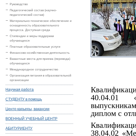
Руководство
Педагогический состав (научно-
педагогический состав)
Материально-техническое обеспечение и
оснащенность образовательного
процесса. Доступная среда
Стипендии и меры поддержки
обучающихся
Платные образовательные услуги
Финансово-хозяйственная деятельность
Вакантные места для приема (перевода)
обучающихся
Международное сотрудничество
Организация питания в образовательной
организации
Квалификаци
Научная работа
40.04.01 
СТУДЕНТУ в помощь
выпускникам
Центр карьеры, вакансии
диплом с отл
ВОЕННЫЙ УЧЕБНЫЙ ЦЕНТР
Квалификаци
АБИТУРИЕНТУ
38.04.02 «М