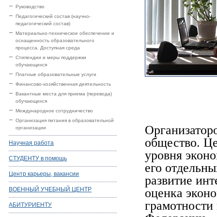
Руководство
Педагогический состав (научно-
педагогический состав)
Материально-техническое обеспечение и
оснащенность образовательного
процесса. Доступная среда
Стипендии и меры поддержки
обучающихся
Платные образовательные услуги
Финансово-хозяйственная деятельность
Вакантные места для приема (перевода)
обучающихся
Международное сотрудничество
Организация питания в образовательной
Организатор
организации
общество. Ц
Научная работа
уровня эконо
СТУДЕНТУ в помощь
его отдельны
Центр карьеры, вакансии
развитие инт
ВОЕННЫЙ УЧЕБНЫЙ ЦЕНТР
оценка экон
грамотности 
АБИТУРИЕНТУ