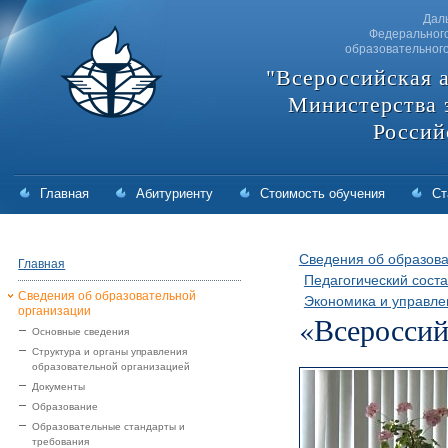
Дал
Федерального
образовательног
"Всероссийская 
Министерства 
Россий
Главная
Абитуриенту
Стоимость обучения
Ст
Сведения об образова
Главная
Педагогический соста
Сведения об образовательной
Экономика и управле
организации
«Всероссий
Основные сведения
Структура и органы управления
образовательной организацией
Документы
Образование
Образовательные стандарты и
требования