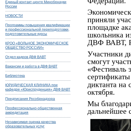
Федерации.
Единый контакт-центр Минобрнауки
России
Экономически
НОВОСТИ
приняли учас
Программы повышения квалификации
площадке ака
и профессиональной переподготовки,
школьника из
подготовительные курсы
ДВФ ВАВТ, Р
КРОО «ВОЛЬНОЕ ЭКОНОМИЧЕСКОЕ
ОБЩЕСТВО РОССИИ»
Участники ди
Отдел кадров ДВФ ВАВТ
смогут участ
Вакансии и работа в ДВФ ВАВТ
«Фестиваль 
сертификаты 
Библиотека
диктанта на 
ЮРИДИЧЕСКАЯ КЛИНИКА при
кафедре «Юриспруденция» ДВФ ВАВТ
октября.
Предписания Рособрнадзора
Мы благодари
Профессионально-общественная
дальнейшее с
аккредитация
Независимая оценка качества
образовательных услуг