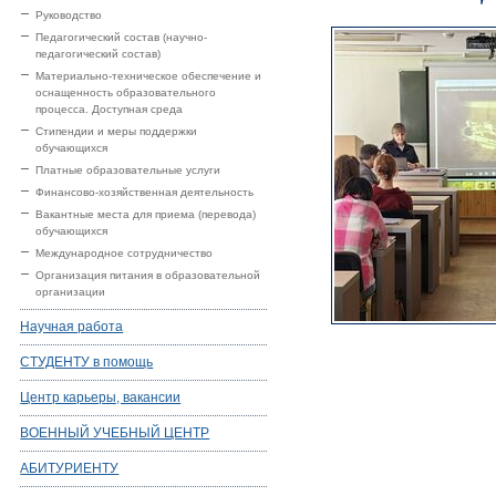
Руководство
Педагогический состав (научно-
педагогический состав)
Материально-техническое обеспечение и
оснащенность образовательного
процесса. Доступная среда
Стипендии и меры поддержки
обучающихся
Платные образовательные услуги
Финансово-хозяйственная деятельность
Вакантные места для приема (перевода)
обучающихся
Международное сотрудничество
Организация питания в образовательной
организации
Научная работа
СТУДЕНТУ в помощь
Центр карьеры, вакансии
ВОЕННЫЙ УЧЕБНЫЙ ЦЕНТР
АБИТУРИЕНТУ