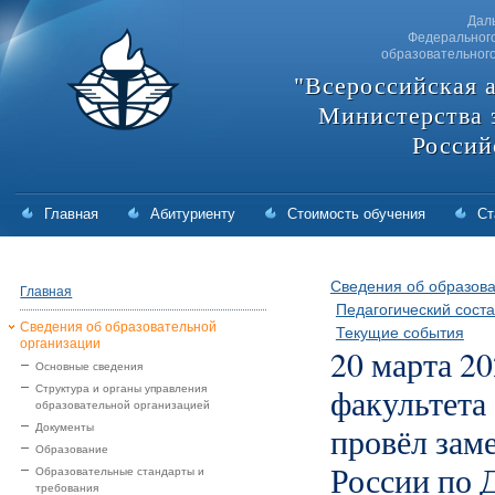
Дал
Федерального
образовательног
"Всероссийская 
Министерства 
Россий
Главная
Абитуриенту
Стоимость обучения
Ст
Сведения об образова
Главная
Педагогический соста
Сведения об образовательной
Текущие события
организации
20 марта 20
Основные сведения
факультета
Структура и органы управления
образовательной организацией
провёл зам
Документы
Образование
России по 
Образовательные стандарты и
требования