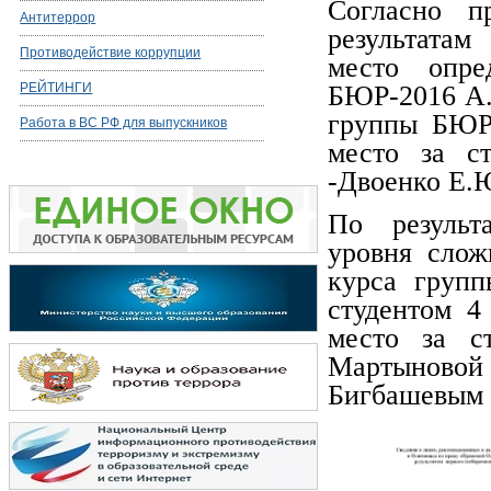
Согласно п
Антитеррор
результатам
Противодействие коррупции
место опре
РЕЙТИНГИ
БЮР-2016 А.Т
группы БЮР-
Работа в ВС РФ для выпускников
место за с
-Двоенко Е.
По результ
уровня слож
курса групп
студентом 4
место за с
Мартыновой
Бигбашевым 