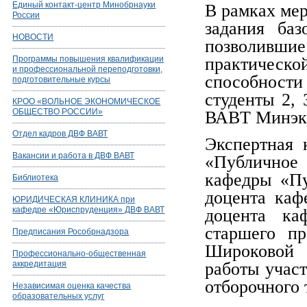
Единый контакт-центр Минобрнауки
В рамках ме
России
задания баз
НОВОСТИ
позволивш
Программы повышения квалификации
практическ
и профессиональной переподготовки,
способности
подготовительные курсы
студенты 2,
КРОО «ВОЛЬНОЕ ЭКОНОМИЧЕСКОЕ
ОБЩЕСТВО РОССИИ»
ВАВТ Минэко
Отдел кадров ДВФ ВАВТ
Экспертная 
Вакансии и работа в ДВФ ВАВТ
«Публичное 
кафедры «Пу
Библиотека
доцента каф
ЮРИДИЧЕСКАЯ КЛИНИКА при
кафедре «Юриспруденция» ДВФ ВАВТ
доцента ка
старшего пр
Предписания Рособрнадзора
Широковой 
Профессионально-общественная
аккредитация
работы учас
отборочного 
Независимая оценка качества
образовательных услуг