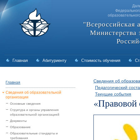
Дал
Федерального
образовательног
"Всероссийская 
Министерства 
Россий
Главная
Абитуриенту
Стоимость обучения
Ст
Сведения об образова
Главная
Педагогический соста
Сведения об образовательной
Текущие события
организации
«Правовой 
Основные сведения
Структура и органы управления
образовательной организацией
Документы
Образование
Образовательные стандарты и
требования