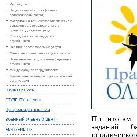
Руководство
Педагогический состав (научно-
педагогический состав)
Материально-техническое обеспечение и
оснащенность образовательного
процесса. Доступная среда
Стипендии и меры поддержки
обучающихся
Платные образовательные услуги
Финансово-хозяйственная деятельность
Вакантные места для приема (перевода)
обучающихся
Международное сотрудничество
Организация питания в образовательной
организации
Научная работа
СТУДЕНТУ в помощь
Центр карьеры, вакансии
По итогам 
ВОЕННЫЙ УЧЕБНЫЙ ЦЕНТР
заданий б
АБИТУРИЕНТУ
юридическо