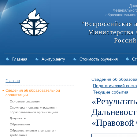
Дал
Федерального
образовательног
"Всероссийская 
Министерства 
Россий
Главная
Абитуриенту
Стоимость обучения
Ст
Сведения об образова
Главная
Педагогический соста
Сведения об образовательной
Текущие события
организации
«Результат
Основные сведения
Дальневост
Структура и органы управления
образовательной организацией
«Правовой
Документы
Образование
Образовательные стандарты и
требования