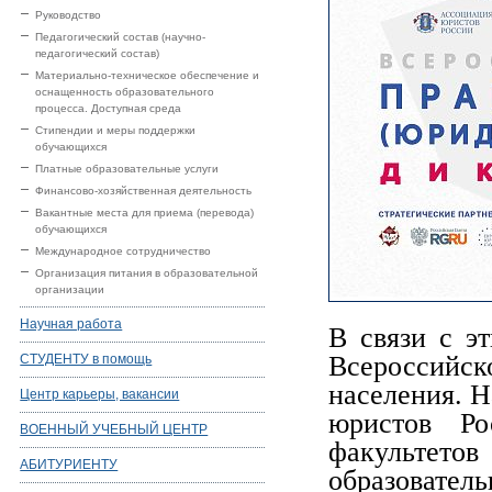
Руководство
Педагогический состав (научно-
педагогический состав)
Материально-техническое обеспечение и
оснащенность образовательного
процесса. Доступная среда
Стипендии и меры поддержки
обучающихся
Платные образовательные услуги
Финансово-хозяйственная деятельность
Вакантные места для приема (перевода)
обучающихся
Международное сотрудничество
Организация питания в образовательной
организации
Научная работа
В связи с э
Всероссийск
СТУДЕНТУ в помощь
населения. 
Центр карьеры, вакансии
юристов Ро
ВОЕННЫЙ УЧЕБНЫЙ ЦЕНТР
факульте
АБИТУРИЕНТУ
образовате