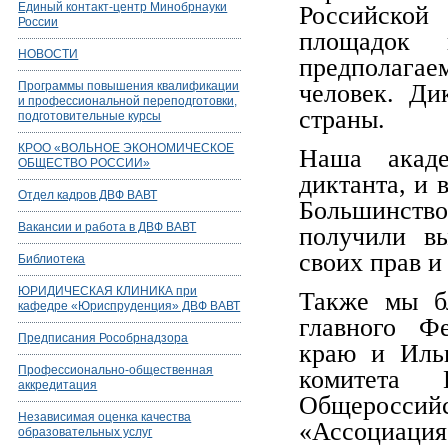
Единый контакт-центр Минобрнауки
Российско
России
площадок 
НОВОСТИ
предполагае
Программы повышения квалификации
человек. Ди
и профессиональной переподготовки,
страны.
подготовительные курсы
КРОО «ВОЛЬНОЕ ЭКОНОМИЧЕСКОЕ
Наша акаде
ОБЩЕСТВО РОССИИ»
диктанта, и 
Отдел кадров ДВФ ВАВТ
Большинств
Вакансии и работа в ДВФ ВАВТ
получили вы
своих прав и
Библиотека
ЮРИДИЧЕСКАЯ КЛИНИКА при
Также мы б
кафедре «Юриспруденция» ДВФ ВАВТ
главного Ф
Предписания Рособрнадзора
краю и Ильи
Профессионально-общественная
комитета К
аккредитация
Общеросс
Независимая оценка качества
«Ассоциация
образовательных услуг