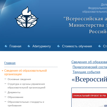
Дал
Федерального
образовательног
"Всероссийская 
Министерства 
Россий
Главная
Абитуриенту
Стоимость обучения
Ст
Сведения об образова
Главная
Педагогический соста
Сведения об образовательной
Текущие события
организации
«Всероссий
Основные сведения
Структура и органы управления
образовательной организацией
Документы
Образование
Образовательные стандарты и
требования