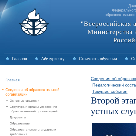
Дал
Федерального
образовательног
"Всероссийская 
Министерства 
Россий
Главная
Абитуриенту
Стоимость обучения
Ст
Сведения об образова
Главная
Педагогический соста
Сведения об образовательной
Текущие события
организации
Второй этап
Основные сведения
устных сл
Структура и органы управления
образовательной организацией
Документы
Образование
Образовательные стандарты и
требования