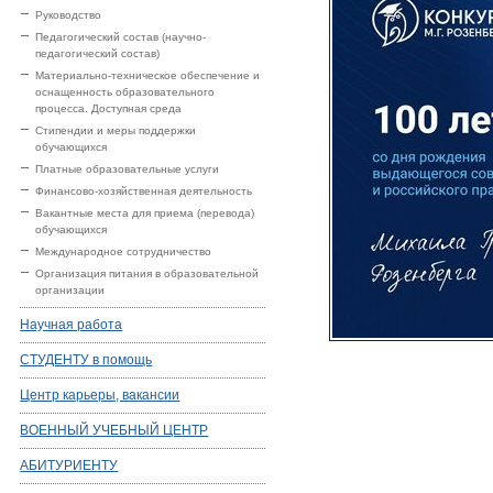
Руководство
Педагогический состав (научно-
педагогический состав)
Материально-техническое обеспечение и
оснащенность образовательного
процесса. Доступная среда
Стипендии и меры поддержки
обучающихся
Платные образовательные услуги
Финансово-хозяйственная деятельность
Вакантные места для приема (перевода)
обучающихся
Международное сотрудничество
Организация питания в образовательной
организации
Научная работа
СТУДЕНТУ в помощь
Центр карьеры, вакансии
ВОЕННЫЙ УЧЕБНЫЙ ЦЕНТР
АБИТУРИЕНТУ