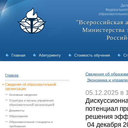
Дал
Федерального
образовательног
"Всероссийская 
Министерства 
Россий
Главная
Абитуриенту
Стоимость обучения
Ст
Сведения об образова
Главная
Экономика и управле
Сведения об образовательной
организации
05.12.2025 в 
Основные сведения
Дискуссионна
Структура и органы управления
образовательной организацией
потенциал пр
Документы
решения эфф
Образование
Образовательные стандарты и
04 декабря 2
требования