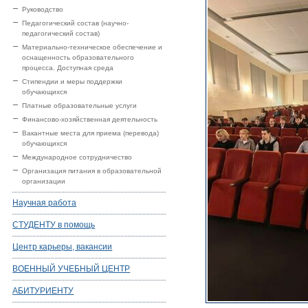
Руководство
Педагогический состав (научно-
педагогический состав)
Материально-техническое обеспечение и
оснащенность образовательного
процесса. Доступная среда
Стипендии и меры поддержки
обучающихся
Платные образовательные услуги
Финансово-хозяйственная деятельность
Вакантные места для приема (перевода)
обучающихся
Международное сотрудничество
Организация питания в образовательной
организации
Научная работа
СТУДЕНТУ в помощь
Центр карьеры, вакансии
ВОЕННЫЙ УЧЕБНЫЙ ЦЕНТР
АБИТУРИЕНТУ