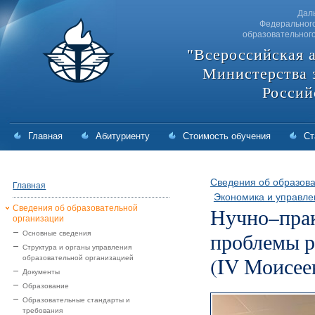
Дал
Федерального
образовательног
"Всероссийская 
Министерства 
Россий
Главная
Абитуриенту
Стоимость обучения
Ст
Сведения об образова
Главная
Экономика и управле
Сведения об образовательной
Нучно–прак
организации
проблемы р
Основные сведения
Структура и органы управления
(IV Моисее
образовательной организацией
Документы
Образование
Образовательные стандарты и
требования